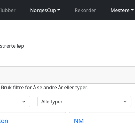
Klubber
NorgesCup
Rekorder
Mestere
istrerte løp
uk filtre for å se andre år eller typer.
ton
NM