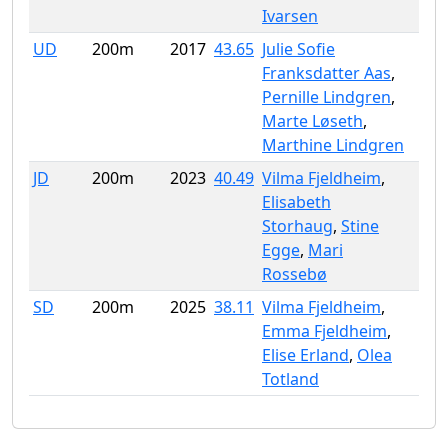
Ivarsen
UD
200m
2017
43.65
Julie Sofie
Franksdatter Aas
,
Pernille Lindgren
,
Marte Løseth
,
Marthine Lindgren
JD
200m
2023
40.49
Vilma Fjeldheim
,
Elisabeth
Storhaug
,
Stine
Egge
,
Mari
Rossebø
SD
200m
2025
38.11
Vilma Fjeldheim
,
Emma Fjeldheim
,
Elise Erland
,
Olea
Totland