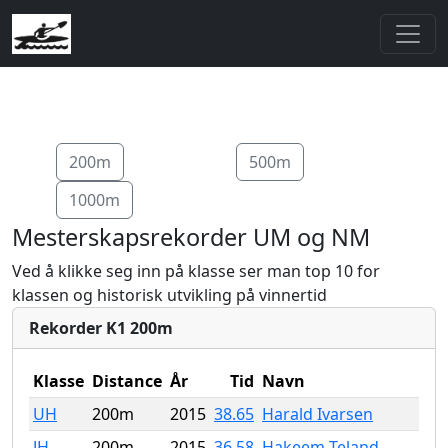
200m
500m
1000m
Mesterskapsrekorder UM og NM
Ved å klikke seg inn på klasse ser man top 10 for
klassen og historisk utvikling på vinnertid
Rekorder K1 200m
Klasse
Distance
År
Tid
Navn
UH
200m
2015
38.65
Harald Ivarsen
JH
200m
2015
36.58
Hakeem Teland