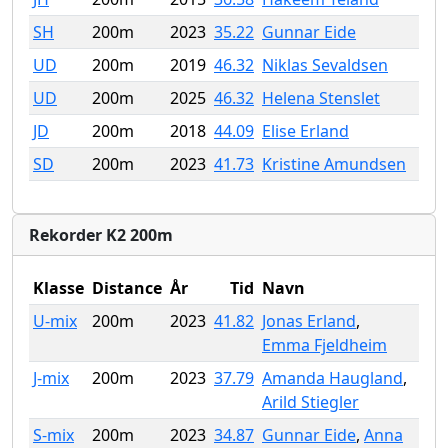
SH
200m
2023
35.22
Gunnar Eide
UD
200m
2019
46.32
Niklas Sevaldsen
UD
200m
2025
46.32
Helena Stenslet
JD
200m
2018
44.09
Elise Erland
SD
200m
2023
41.73
Kristine Amundsen
Rekorder K2 200m
Klasse
Distance
År
Tid
Navn
U-mix
200m
2023
41.82
Jonas Erland
,
Emma Fjeldheim
J-mix
200m
2023
37.79
Amanda Haugland
,
Arild Stiegler
S-mix
200m
2023
34.87
Gunnar Eide
,
Anna