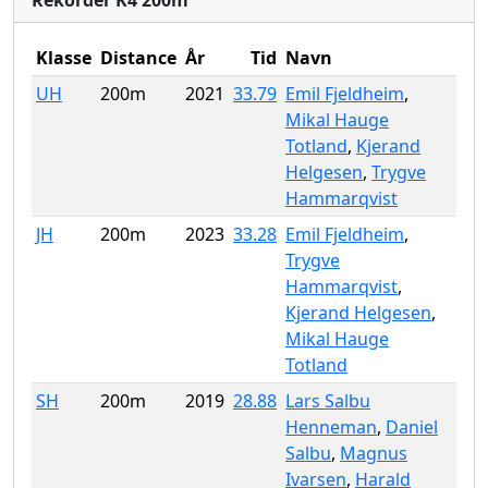
Rekorder K4 200m
Klasse
Distance
År
Tid
Navn
UH
200m
2021
33.79
Emil Fjeldheim
,
Mikal Hauge
Totland
,
Kjerand
Helgesen
,
Trygve
Hammarqvist
JH
200m
2023
33.28
Emil Fjeldheim
,
Trygve
Hammarqvist
,
Kjerand Helgesen
,
Mikal Hauge
Totland
SH
200m
2019
28.88
Lars Salbu
Henneman
,
Daniel
Salbu
,
Magnus
Ivarsen
,
Harald