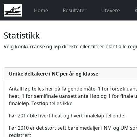
Home
Resultater
Utøvere
Statistikk
Velg konkurranse og løp direkte eller filtrer blant alle reg
Unike deltakere i NC per år og klasse
Antall løp telles her på følgende måte: 1 for forsøk uans
heat, 1 for semifinale uansett antall løp og 1 for finale 
finaleløp. Testløp telles ikke
Før 2017 ble hvert heat og hvert finaleløp tellende.
Før 2010 er det stort sett bare medaljer i NM og UM so
registrert