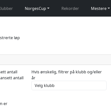
Klubber
NorgesCup
Rekorder
Mestere
istrerte løp
ett antall
Hvis ønskelig, filtrer på klubb og/eller
uansett antall
år
m er