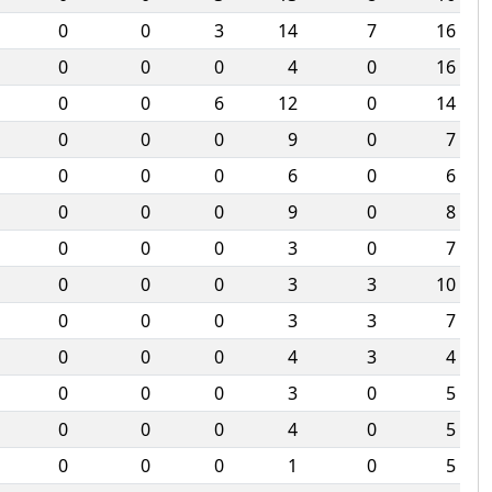
0
0
3
14
7
16
0
0
0
4
0
16
0
0
6
12
0
14
0
0
0
9
0
7
0
0
0
6
0
6
0
0
0
9
0
8
0
0
0
3
0
7
0
0
0
3
3
10
0
0
0
3
3
7
0
0
0
4
3
4
0
0
0
3
0
5
0
0
0
4
0
5
0
0
0
1
0
5