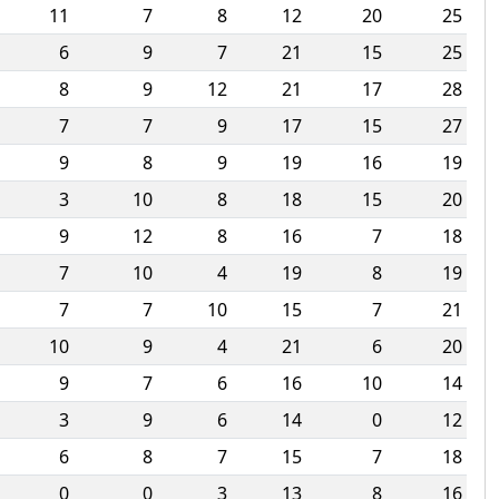
11
7
8
12
20
25
6
9
7
21
15
25
8
9
12
21
17
28
7
7
9
17
15
27
9
8
9
19
16
19
3
10
8
18
15
20
9
12
8
16
7
18
7
10
4
19
8
19
7
7
10
15
7
21
10
9
4
21
6
20
9
7
6
16
10
14
3
9
6
14
0
12
6
8
7
15
7
18
0
0
3
13
8
16