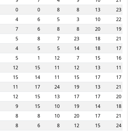
9
7
4
9
10
21
0
0
8
8
13
23
4
6
5
3
10
22
7
6
8
8
20
19
5
8
7
23
18
21
4
5
5
14
18
17
5
1
12
7
15
16
12
15
11
12
13
11
15
14
11
15
17
17
11
17
24
19
13
21
12
15
13
17
17
20
9
15
10
19
14
18
8
8
10
20
17
21
8
6
8
12
15
24