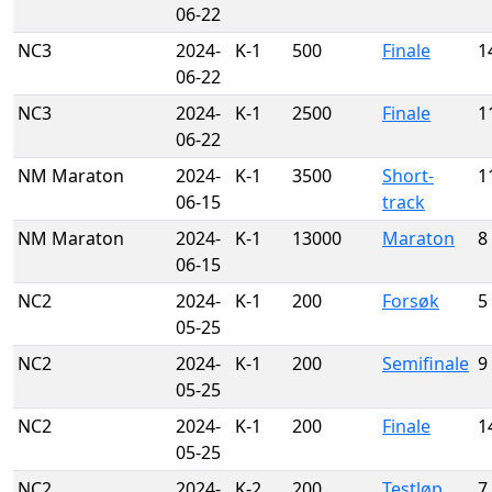
06-22
NC3
2024-
K-1
500
Finale
1
06-22
NC3
2024-
K-1
2500
Finale
1
06-22
NM Maraton
2024-
K-1
3500
Short-
1
06-15
track
NM Maraton
2024-
K-1
13000
Maraton
8
06-15
NC2
2024-
K-1
200
Forsøk
5
05-25
NC2
2024-
K-1
200
Semifinale
9
05-25
NC2
2024-
K-1
200
Finale
1
05-25
NC2
2024-
K-2
200
Testløp
7