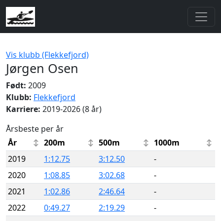
Vis klubb (Flekkefjord)
Jørgen Osen
Født:
2009
Klubb:
Flekkefjord
Karriere:
2019-2026 (8 år)
Årsbeste per år
År
200m
500m
1000m
2019
1:12.75
3:12.50
-
2020
1:08.85
3:02.68
-
2021
1:02.86
2:46.64
-
2022
0:49.27
2:19.29
-