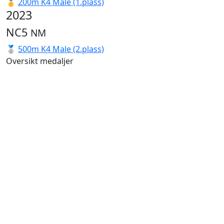
🥇
200m K4 Male (1.plass)
2023
NC5
NM
🥈
500m K4 Male (2.plass)
Oversikt medaljer