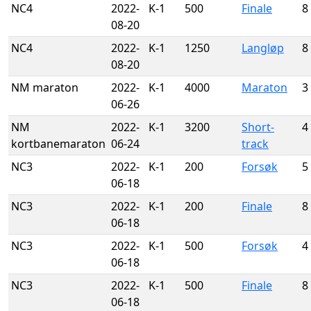
NC4
2022-
K-1
500
Finale
8
08-20
NC4
2022-
K-1
1250
Langløp
8
08-20
NM maraton
2022-
K-1
4000
Maraton
3
06-26
NM
2022-
K-1
3200
Short-
4
kortbanemaraton
06-24
track
NC3
2022-
K-1
200
Forsøk
5
06-18
NC3
2022-
K-1
200
Finale
8
06-18
NC3
2022-
K-1
500
Forsøk
4
06-18
NC3
2022-
K-1
500
Finale
8
06-18