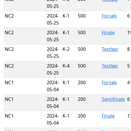
05-25
NC2
2024-
K-1
500
Forsøk
6
05-25
NC2
2024-
K-1
500
Finale
1
05-25
NC2
2024-
K-2
500
Testløp
8
05-25
NC2
2024-
K-4
500
Testløp
5
05-25
NC1
2024-
K-1
200
Forsøk
4
05-04
NC1
2024-
K-1
200
Semifinale
6
05-04
NC1
2024-
K-1
200
Finale
1
05-04