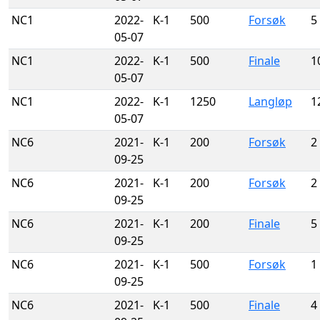
NC1
2022-
K-1
500
Forsøk
5
05-07
NC1
2022-
K-1
500
Finale
1
05-07
NC1
2022-
K-1
1250
Langløp
1
05-07
NC6
2021-
K-1
200
Forsøk
2
09-25
NC6
2021-
K-1
200
Forsøk
2
09-25
NC6
2021-
K-1
200
Finale
5
09-25
NC6
2021-
K-1
500
Forsøk
1
09-25
NC6
2021-
K-1
500
Finale
4