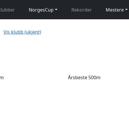
Klubber
NorgesCup
Rekorder
Mestere
Vis klubb (ukjent)
0m
Årsbeste 500m