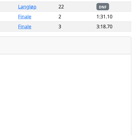
Langløp
22
DNF
Finale
2
1:31.10
Finale
3
3:18.70