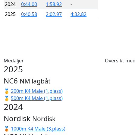
2024
0:44.00
1:58.92
-
2025
0:40.58
2:02.97
4:32.82
Medaljer
Oversikt med
2025
NC6
NM lagbåt
🥇
200m K4 Male (1.plass)
🥇
500m K4 Male (1.plass)
2024
Nordisk
Nordisk
🥉
1000m K4 Male (3.plass)