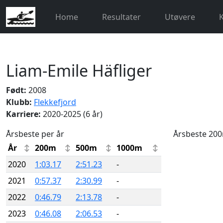
Home
Resultater
Utøvere
Liam-Emile Häfliger
Født:
2008
Klubb:
Flekkefjord
Karriere:
2020-2025 (6 år)
Årsbeste per år
Årsbeste 20
År
200m
500m
1000m
2020
1:03.17
2:51.23
-
2021
0:57.37
2:30.99
-
2022
0:46.79
2:13.78
-
2023
0:46.08
2:06.53
-