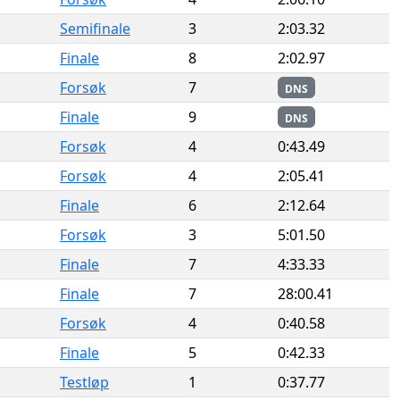
Semifinale
3
2:03.32
Finale
8
2:02.97
Forsøk
7
DNS
Finale
9
DNS
Forsøk
4
0:43.49
Forsøk
4
2:05.41
Finale
6
2:12.64
Forsøk
3
5:01.50
Finale
7
4:33.33
Finale
7
28:00.41
Forsøk
4
0:40.58
Finale
5
0:42.33
Testløp
1
0:37.77