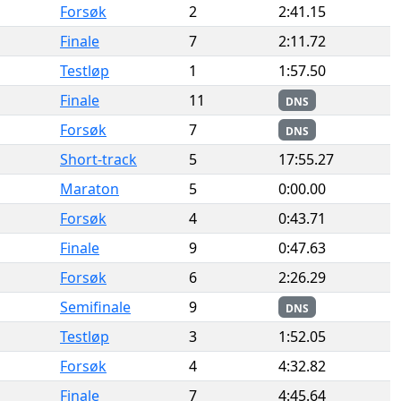
Forsøk
2
2:41.15
Finale
7
2:11.72
Testløp
1
1:57.50
Finale
11
DNS
Forsøk
7
DNS
Short-track
5
17:55.27
Maraton
5
0:00.00
Forsøk
4
0:43.71
Finale
9
0:47.63
Forsøk
6
2:26.29
Semifinale
9
DNS
Testløp
3
1:52.05
Forsøk
4
4:32.82
Finale
7
4:45.64