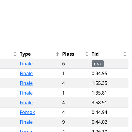
Type
Plass
Tid
Finale
6
DNF
Finale
1
0:34.95
Finale
4
1:55.35
Finale
1
1:35.81
Finale
4
3:58.91
Forsøk
4
0:44.94
Finale
9
0:44.02
Forsøk
4
2:06.10