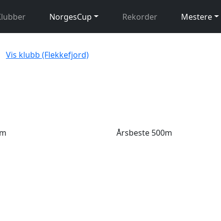
Klubber
NorgesCup
Rekorder
Mestere
Vis klubb (Flekkefjord)
0m
Årsbeste 500m