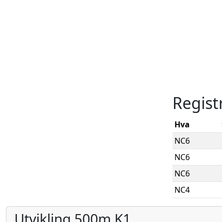
Regist
Hva
NC6
NC6
NC6
NC4
Utvikling 500m K1