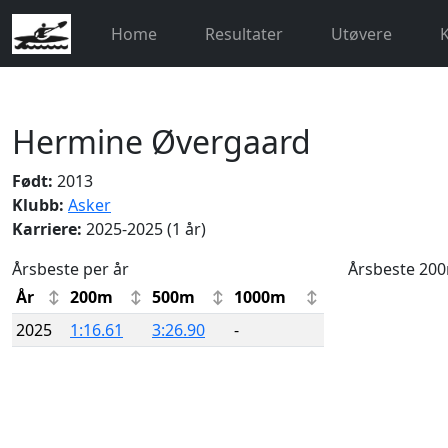
Home
Resultater
Utøvere
Hermine Øvergaard
Født:
2013
Klubb:
Asker
Karriere:
2025-2025 (1 år)
Årsbeste per år
Årsbeste 20
År
200m
500m
1000m
2025
1:16.61
3:26.90
-