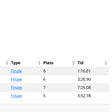
Type
Plass
Tid
Finale
6
1:16.61
Finale
6
3:26.90
Finale
7
7:25.08
Finale
5
3:52.78