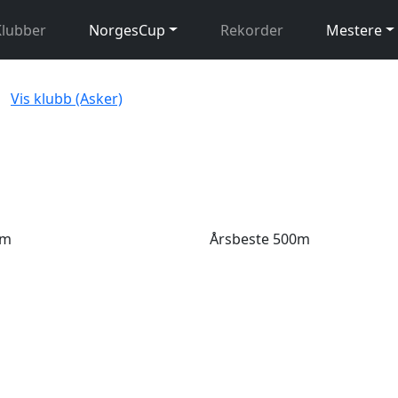
Klubber
NorgesCup
Rekorder
Mestere
Vis klubb (Asker)
0m
Årsbeste 500m