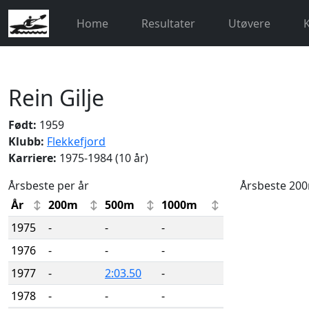
Home
Resultater
Utøvere
Rein Gilje
Født:
1959
Klubb:
Flekkefjord
Karriere:
1975-1984 (10 år)
Årsbeste per år
Årsbeste 20
År
200m
500m
1000m
1975
-
-
-
1976
-
-
-
1977
-
2:03.50
-
1978
-
-
-