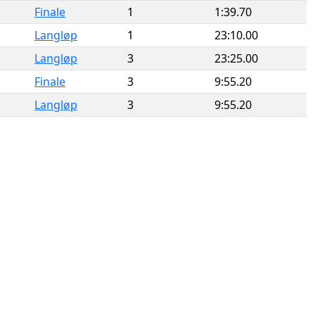
Finale
1
1:39.70
Langløp
1
23:10.00
Langløp
3
23:25.00
Finale
3
9:55.20
Langløp
3
9:55.20