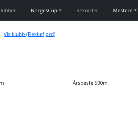
Klubber
NorgesCup
Rekorder
Mestere
Vis klubb (Flekkefjord)
0m
Årsbeste 500m