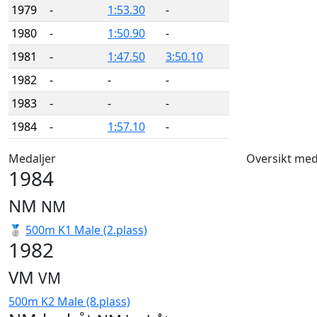
1979
-
1:53.30
-
1980
-
1:50.90
-
1981
-
1:47.50
3:50.10
1982
-
-
-
1983
-
-
-
1984
-
1:57.10
-
Medaljer
Oversikt med
1984
NM
NM
🥈
500m K1 Male (2.plass)
1982
VM
VM
500m K2 Male (8.plass)