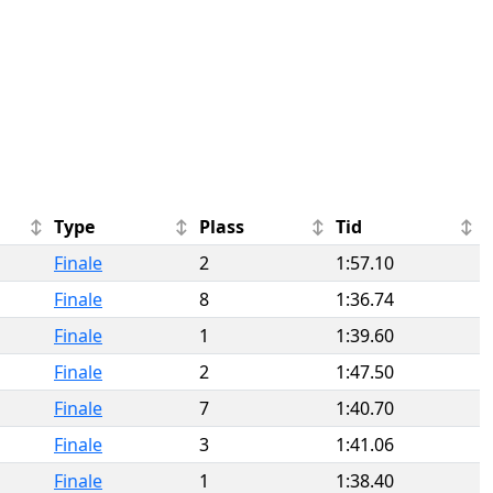
Type
Plass
Tid
Finale
2
1:57.10
Finale
8
1:36.74
Finale
1
1:39.60
Finale
2
1:47.50
Finale
7
1:40.70
Finale
3
1:41.06
Finale
1
1:38.40