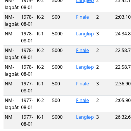
NM-
1979-
K-2
5000
Langløp
2
23:42.
lagbåt
08-01
NM-
1978-
K-2
500
Finale
2
2:03.10
lagbåt
08-01
NM
1978-
K-1
5000
Langløp
3
24:34.
08-01
NM-
1978-
K-2
5000
Finale
2
22:58.
lagbåt
08-01
NM-
1978-
K-2
5000
Langløp
2
22:58.
lagbåt
08-01
NM
1977-
K-1
500
Finale
3
2:36.90
08-01
NM-
1977-
K-2
500
Finale
2
2:05.90
lagbåt
08-01
NM
1977-
K-1
5000
Langløp
3
26:32.
08-01