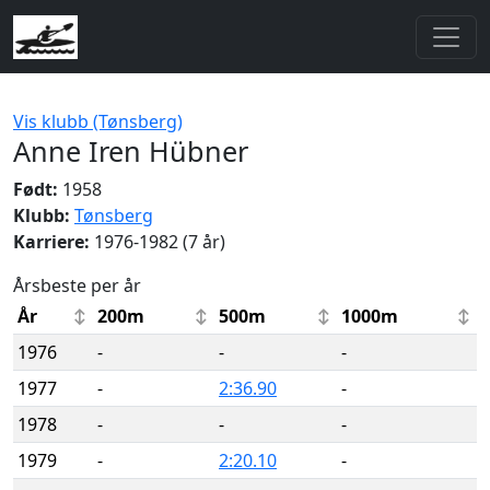
Vis klubb (Tønsberg)
Anne Iren Hübner
Født:
1958
Klubb:
Tønsberg
Karriere:
1976-1982 (7 år)
Årsbeste per år
År
200m
500m
1000m
1976
-
-
-
1977
-
2:36.90
-
1978
-
-
-
1979
-
2:20.10
-