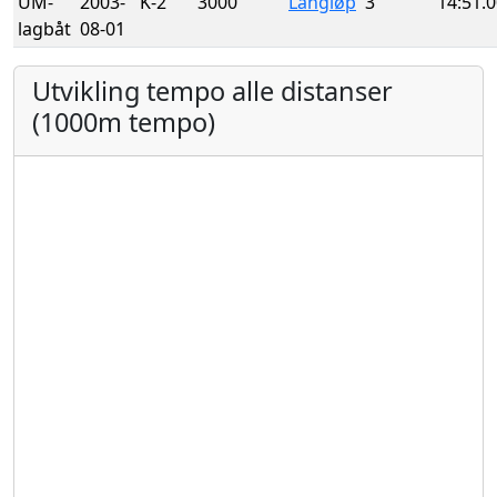
UM-
2003-
K-2
3000
Langløp
3
14:51.
lagbåt
08-01
Utvikling tempo alle distanser
(1000m tempo)