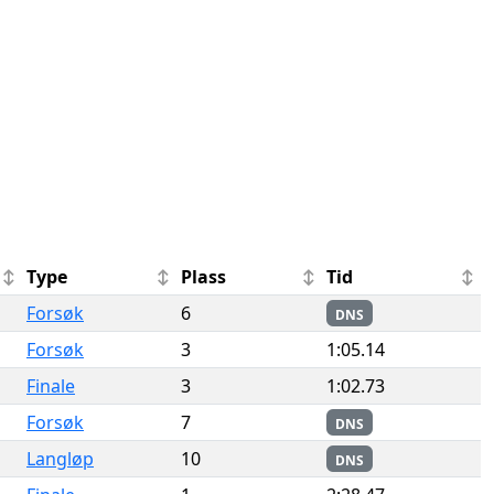
Type
Plass
Tid
Forsøk
6
DNS
Forsøk
3
1:05.14
Finale
3
1:02.73
Forsøk
7
DNS
Langløp
10
DNS