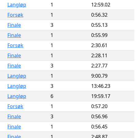
Langløp
1
12:59.02
Forsøk
1
0:56.32
Finale
3
0:55.13
Finale
1
0:55.99
Forsøk
1
2:30.61
Finale
1
2:28.11
Finale
3
2:27.77
Langløp
1
9:00.79
Langløp
3
13:46.23
Langløp
6
19:59.17
Forsøk
1
0:57.20
Finale
3
0:56.96
Finale
1
0:56.45
Finale
1
2:48.87