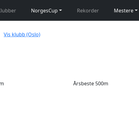
Klubber
NorgesCup
Rekorder
Mestere
Vis klubb (Oslo)
0m
Årsbeste 500m