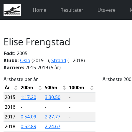
Home
Resultater
Utøvere
Elise Frengstad
Født:
2005
Klubb:
Oslo
(2019 - ),
Strand
( - 2018)
Karriere:
2015-2019 (5 år)
Årsbeste per år
Årsbeste 20
År
200m
500m
1000m
2015
1:17.20
3:30.50
-
2016
-
-
-
2017
0:54.09
2:27.77
-
2018
0:52.89
2:24.67
-