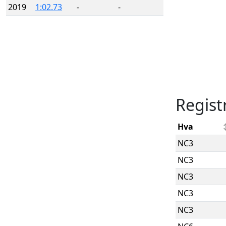
2019
1:02.73
-
-
Regist
Hva
NC3
NC3
NC3
NC3
NC3