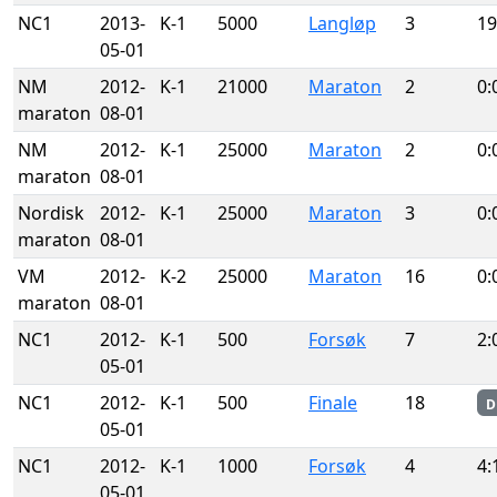
NC1
2013-
K-1
5000
Langløp
3
19
05-01
NM
2012-
K-1
21000
Maraton
2
0:
maraton
08-01
NM
2012-
K-1
25000
Maraton
2
0:
maraton
08-01
Nordisk
2012-
K-1
25000
Maraton
3
0:
maraton
08-01
VM
2012-
K-2
25000
Maraton
16
0:
maraton
08-01
NC1
2012-
K-1
500
Forsøk
7
2:
05-01
NC1
2012-
K-1
500
Finale
18
D
05-01
NC1
2012-
K-1
1000
Forsøk
4
4:
05-01