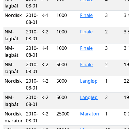
lagbåt
08-01
Nordisk
2010-
K-1
1000
Finale
3
3:
08-01
NM-
2010-
K-2
1000
Finale
2
3:
lagbåt
08-01
NM-
2010-
K-4
1000
Finale
3
3:
lagbåt
08-01
NM-
2010-
K-2
5000
Finale
2
19
lagbåt
08-01
Nordisk
2010-
K-2
5000
Langløp
1
22
08-01
NM-
2010-
K-2
5000
Langløp
2
19
lagbåt
08-01
Nordisk
2010-
K-2
25000
Maraton
1
0:
maraton
08-01