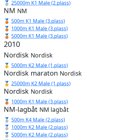
🥈
25000m K1 Male (2.plass)
NM
NM
🥉
500m K1 Male (3.plass)
🥉
1000m K1 Male (3.plass)
🥉
5000m K1 Male (3.plass)
2010
Nordisk
Nordisk
🥇
5000m K2 Male (1.plass)
Nordisk maraton
Nordisk
🥇
25000m K2 Male (1.plass)
Nordisk
Nordisk
🥉
1000m K1 Male (3.plass)
NM-lagbåt
NM lagbåt
🥈
500m K4 Male (2.plass)
🥈
1000m K2 Male (2.plass)
🥈
5000m K2 Male (2.plass)