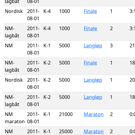
lagbåt
08-01
Nordisk
2011-
K-4
1000
Finale
1
3:
08-01
NM-
2011-
K-4
1000
Finale
2
3:
lagbåt
08-01
NM
2011-
K-1
5000
Langløp
3
21
08-01
NM-
2011-
K-2
5000
Finale
1
18
lagbåt
08-01
Nordisk
2011-
K-2
5000
Langløp
1
20
08-01
NM-
2011-
K-2
5000
Langløp
1
18
lagbåt
08-01
NM
2011-
K-1
21000
Maraton
2
0:
maraton
08-01
NM
2011-
K-1
25000
Maraton
2
0: