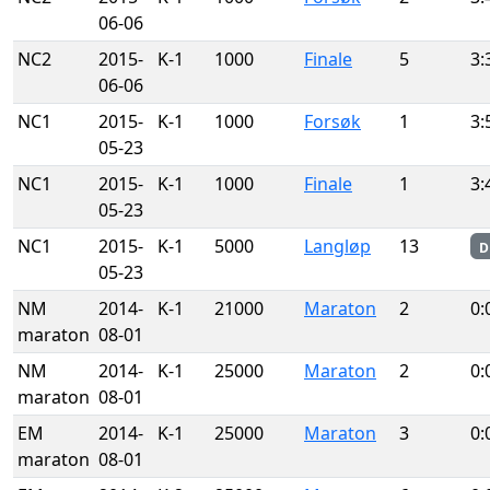
06-06
NC2
2015-
K-1
1000
Finale
5
3:
06-06
NC1
2015-
K-1
1000
Forsøk
1
3:
05-23
NC1
2015-
K-1
1000
Finale
1
3:
05-23
NC1
2015-
K-1
5000
Langløp
13
D
05-23
NM
2014-
K-1
21000
Maraton
2
0:
maraton
08-01
NM
2014-
K-1
25000
Maraton
2
0:
maraton
08-01
EM
2014-
K-1
25000
Maraton
3
0:
maraton
08-01