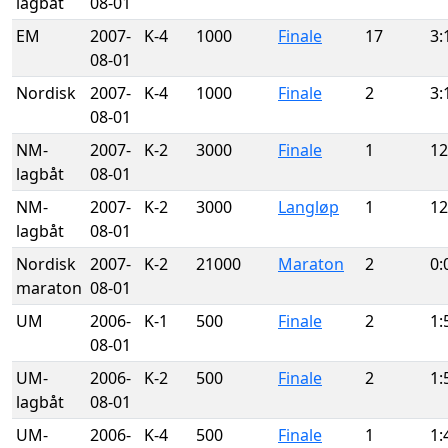
lagbåt
08-01
EM
2007-
K-4
1000
Finale
17
3:
08-01
Nordisk
2007-
K-4
1000
Finale
2
3:
08-01
NM-
2007-
K-2
3000
Finale
1
12
lagbåt
08-01
NM-
2007-
K-2
3000
Langløp
1
12
lagbåt
08-01
Nordisk
2007-
K-2
21000
Maraton
2
0:
maraton
08-01
UM
2006-
K-1
500
Finale
2
1:
08-01
UM-
2006-
K-2
500
Finale
2
1:
lagbåt
08-01
UM-
2006-
K-4
500
Finale
1
1: