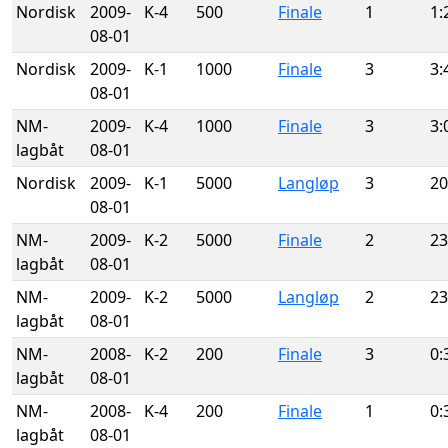
Nordisk
2009-
K-4
500
Finale
1
1:
08-01
Nordisk
2009-
K-1
1000
Finale
3
3:
08-01
NM-
2009-
K-4
1000
Finale
3
3:
lagbåt
08-01
Nordisk
2009-
K-1
5000
Langløp
3
20
08-01
NM-
2009-
K-2
5000
Finale
2
23
lagbåt
08-01
NM-
2009-
K-2
5000
Langløp
2
23
lagbåt
08-01
NM-
2008-
K-2
200
Finale
3
0:
lagbåt
08-01
NM-
2008-
K-4
200
Finale
1
0:
lagbåt
08-01