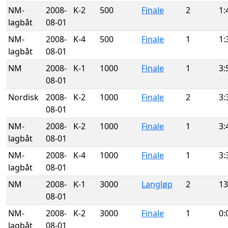
NM-
2008-
K-2
500
Finale
2
1:
lagbåt
08-01
NM-
2008-
K-4
500
Finale
1
1:
lagbåt
08-01
NM
2008-
K-1
1000
Finale
1
3:
08-01
Nordisk
2008-
K-2
1000
Finale
2
3:
08-01
NM-
2008-
K-2
1000
Finale
1
3:
lagbåt
08-01
NM-
2008-
K-4
1000
Finale
1
3:
lagbåt
08-01
NM
2008-
K-1
3000
Langløp
2
13
08-01
NM-
2008-
K-2
3000
Finale
1
0:
lagbåt
08-01