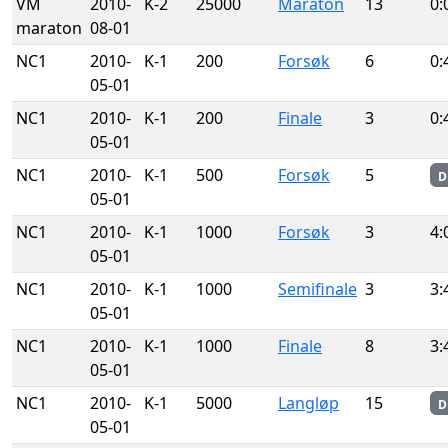
VM
2010-
K-2
25000
Maraton
13
0:
maraton
08-01
NC1
2010-
K-1
200
Forsøk
6
0:
05-01
NC1
2010-
K-1
200
Finale
3
0:
05-01
NC1
2010-
K-1
500
Forsøk
5
D
05-01
NC1
2010-
K-1
1000
Forsøk
3
4:
05-01
NC1
2010-
K-1
1000
Semifinale
3
3:
05-01
NC1
2010-
K-1
1000
Finale
8
3:
05-01
NC1
2010-
K-1
5000
Langløp
15
D
05-01