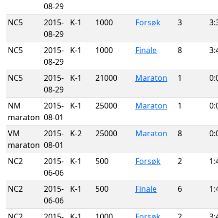
08-29
NC5
2015-
K-1
1000
Forsøk
3
3:
08-29
NC5
2015-
K-1
1000
Finale
8
3:
08-29
NC5
2015-
K-1
21000
Maraton
1
0:
08-29
NM
2015-
K-1
25000
Maraton
1
0:
maraton
08-01
VM
2015-
K-2
25000
Maraton
8
0:
maraton
08-01
NC2
2015-
K-1
500
Forsøk
2
1:
06-06
NC2
2015-
K-1
500
Finale
6
1:
06-06
NC2
2015-
K-1
1000
Forsøk
2
3: