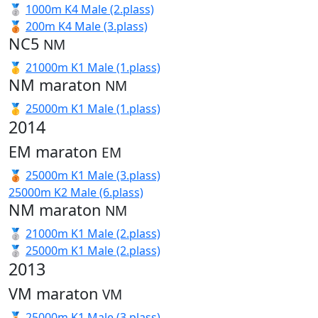
🥈
1000m K4 Male (2.plass)
🥉
200m K4 Male (3.plass)
NC5
NM
🥇
21000m K1 Male (1.plass)
NM maraton
NM
🥇
25000m K1 Male (1.plass)
2014
EM maraton
EM
🥉
25000m K1 Male (3.plass)
25000m K2 Male (6.plass)
NM maraton
NM
🥈
21000m K1 Male (2.plass)
🥈
25000m K1 Male (2.plass)
2013
VM maraton
VM
🥉
25000m K1 Male (3.plass)