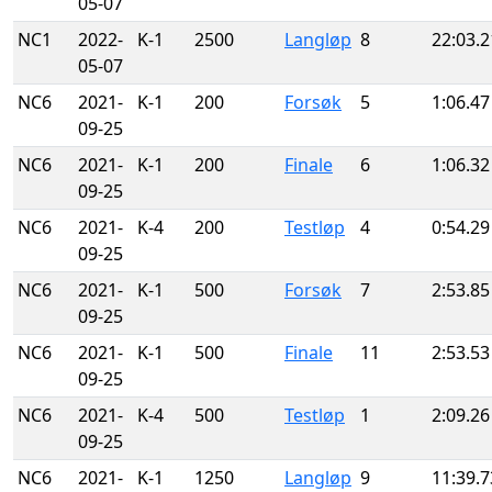
05-07
NC1
2022-
K-1
2500
Langløp
8
22:03.2
05-07
NC6
2021-
K-1
200
Forsøk
5
1:06.47
09-25
NC6
2021-
K-1
200
Finale
6
1:06.32
09-25
NC6
2021-
K-4
200
Testløp
4
0:54.29
09-25
NC6
2021-
K-1
500
Forsøk
7
2:53.85
09-25
NC6
2021-
K-1
500
Finale
11
2:53.53
09-25
NC6
2021-
K-4
500
Testløp
1
2:09.26
09-25
NC6
2021-
K-1
1250
Langløp
9
11:39.7