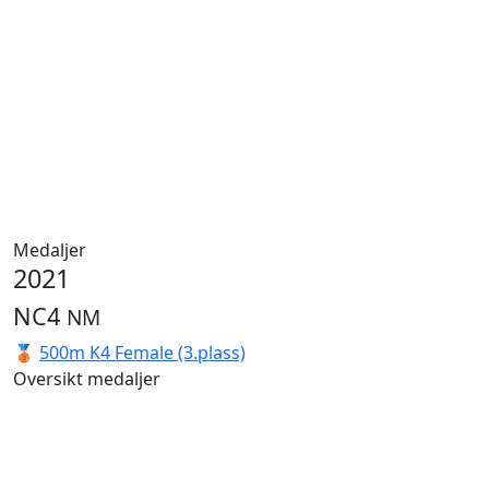
Medaljer
2021
NC4
NM
🥉
500m K4 Female (3.plass)
Oversikt medaljer