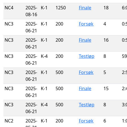
NC4
2025-
K-1
1250
Finale
18
6:
08-16
NC3
2025-
K-1
200
Forsøk
4
0:
06-21
NC3
2025-
K-1
200
Finale
16
0:
06-21
NC3
2025-
K-4
200
Testløp
8
59
06-21
NC3
2025-
K-1
500
Forsøk
5
2:
06-21
NC3
2025-
K-1
500
Finale
15
2:
06-21
NC3
2025-
K-4
500
Testløp
8
3:
06-21
NC2
2025-
K-1
200
Forsøk
6
1: