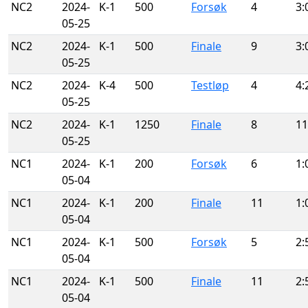
NC2
2024-
K-1
500
Forsøk
4
3:
05-25
NC2
2024-
K-1
500
Finale
9
3:
05-25
NC2
2024-
K-4
500
Testløp
4
4:
05-25
NC2
2024-
K-1
1250
Finale
8
11
05-25
NC1
2024-
K-1
200
Forsøk
6
1:
05-04
NC1
2024-
K-1
200
Finale
11
1:
05-04
NC1
2024-
K-1
500
Forsøk
5
2:
05-04
NC1
2024-
K-1
500
Finale
11
2:
05-04