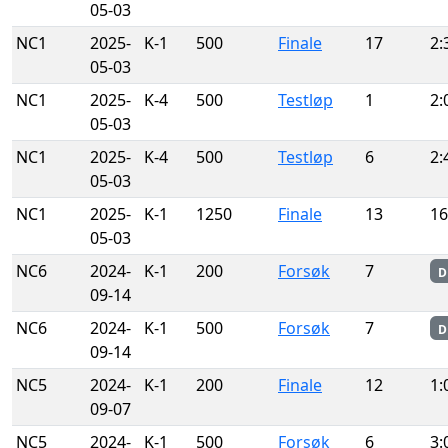
05-03
NC1
2025-
K-1
500
Finale
17
2:
05-03
NC1
2025-
K-4
500
Testløp
1
2:
05-03
NC1
2025-
K-4
500
Testløp
6
2:
05-03
NC1
2025-
K-1
1250
Finale
13
16
05-03
NC6
2024-
K-1
200
Forsøk
7
D
09-14
NC6
2024-
K-1
500
Forsøk
7
D
09-14
NC5
2024-
K-1
200
Finale
12
1:
09-07
NC5
2024-
K-1
500
Forsøk
6
3: