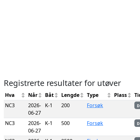
Registrerte resultater for utøver
Hva
Når
Båt
Lengde
Type
Plass
Ti
NC3
2026-
K-1
200
Forsøk
D
06-27
NC3
2026-
K-1
500
Forsøk
D
06-27