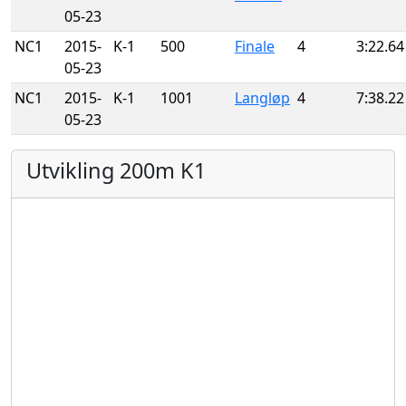
05-23
NC1
2015-
K-1
500
Finale
4
3:22.64
05-23
NC1
2015-
K-1
1001
Langløp
4
7:38.22
05-23
Utvikling 200m K1