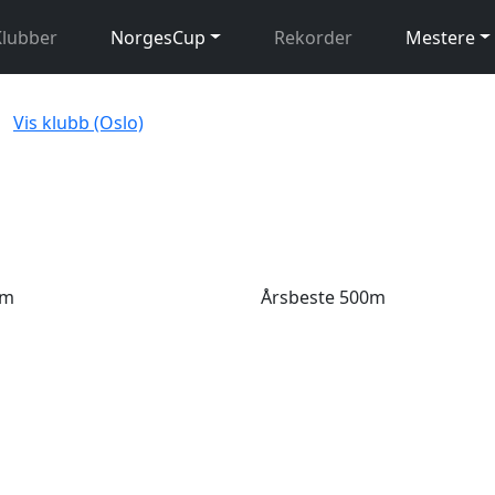
Klubber
NorgesCup
Rekorder
Mestere
Vis klubb (Oslo)
0m
Årsbeste 500m