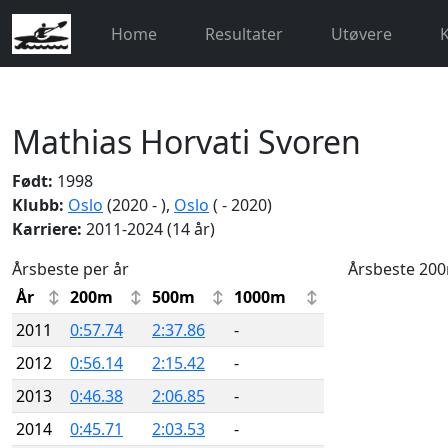
Home
Resultater
Utøvere
Mathias Horvati Svoren
Født:
1998
Klubb:
Oslo
(2020 - ),
Oslo
( - 2020)
Karriere:
2011-2024 (14 år)
Årsbeste per år
Årsbeste 20
År
200m
500m
1000m
2011
0:57.74
2:37.86
-
2012
0:56.14
2:15.42
-
2013
0:46.38
2:06.85
-
2014
0:45.71
2:03.53
-