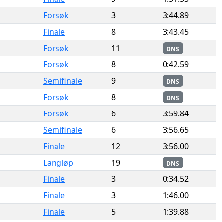
Forsøk
3
3:44.89
Finale
8
3:43.45
Forsøk
11
DNS
Forsøk
8
0:42.59
Semifinale
9
DNS
Forsøk
8
DNS
Forsøk
6
3:59.84
Semifinale
6
3:56.65
Finale
12
3:56.00
Langløp
19
DNS
Finale
3
0:34.52
Finale
3
1:46.00
Finale
5
1:39.88