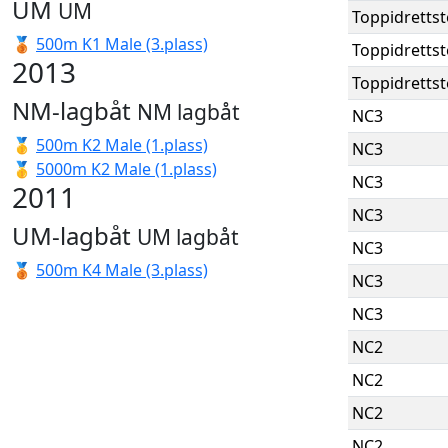
UM
UM
Toppidretts
🥉
500m K1 Male (3.plass)
Toppidretts
2013
Toppidretts
NM-lagbåt
NM lagbåt
NC3
🥇
500m K2 Male (1.plass)
NC3
🥇
5000m K2 Male (1.plass)
NC3
2011
NC3
UM-lagbåt
UM lagbåt
NC3
🥉
500m K4 Male (3.plass)
NC3
NC3
NC2
NC2
NC2
NC2