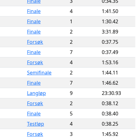
Finale
3
0:34.35
Finale
4
1:41.50
Finale
1
1:30.42
Finale
2
3:31.89
Forsøk
2
0:37.75
Finale
7
0:37.49
Forsøk
4
1:53.16
Semifinale
2
1:44.11
Finale
7
1:46.62
Langløp
9
23:30.93
Forsøk
2
0:38.12
Finale
5
0:38.40
Testløp
4
0:38.25
Forsøk
3
1:45.92