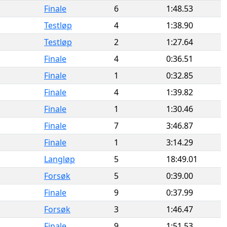
Finale
6
1:48.53
Testløp
4
1:38.90
Testløp
2
1:27.64
Finale
4
0:36.51
Finale
1
0:32.85
Finale
4
1:39.82
Finale
1
1:30.46
Finale
7
3:46.87
Finale
1
3:14.29
Langløp
5
18:49.01
Forsøk
5
0:39.00
Finale
9
0:37.99
Forsøk
3
1:46.47
Finale
9
1:51.53