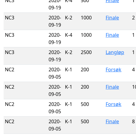
NC3
2020-
K-4
500
Finale
1
09-19
NC3
2020-
K-2
1000
Finale
2
09-19
NC3
2020-
K-4
1000
Finale
1
09-19
NC3
2020-
K-2
2500
Langløp
1
09-19
NC2
2020-
K-1
200
Forsøk
4
09-05
NC2
2020-
K-1
200
Finale
1
09-05
NC2
2020-
K-1
500
Forsøk
4
09-05
NC2
2020-
K-1
500
Finale
8
09-05