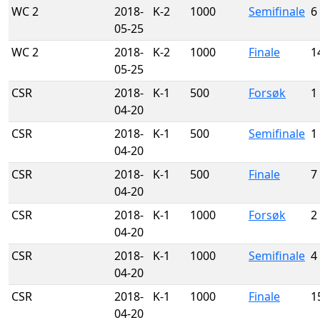
WC 2
2018-
K-2
1000
Semifinale
6
05-25
WC 2
2018-
K-2
1000
Finale
1
05-25
CSR
2018-
K-1
500
Forsøk
1
04-20
CSR
2018-
K-1
500
Semifinale
1
04-20
CSR
2018-
K-1
500
Finale
7
04-20
CSR
2018-
K-1
1000
Forsøk
2
04-20
CSR
2018-
K-1
1000
Semifinale
4
04-20
CSR
2018-
K-1
1000
Finale
1
04-20