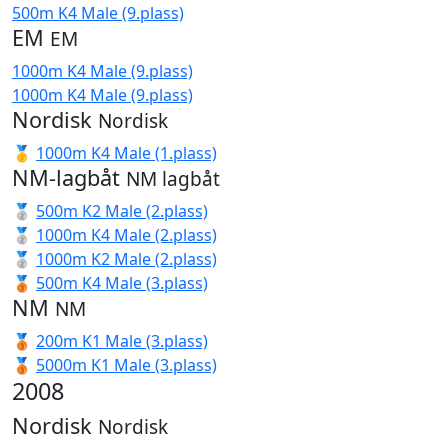
500m K4 Male (9.plass)
EM
EM
1000m K4 Male (9.plass)
1000m K4 Male (9.plass)
Nordisk
Nordisk
🥇
1000m K4 Male (1.plass)
NM-lagbåt
NM lagbåt
🥈
500m K2 Male (2.plass)
🥈
1000m K4 Male (2.plass)
🥈
1000m K2 Male (2.plass)
🥉
500m K4 Male (3.plass)
NM
NM
🥉
200m K1 Male (3.plass)
🥉
5000m K1 Male (3.plass)
2008
Nordisk
Nordisk