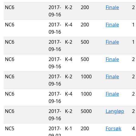
NC6
2017-
K-2
200
Finale
2
09-16
NC6
2017-
K-4
200
Finale
1
09-16
NC6
2017-
K-2
500
Finale
1
09-16
NC6
2017-
K-4
500
Finale
2
09-16
NC6
2017-
K-2
1000
Finale
2
09-16
NC6
2017-
K-4
1000
Finale
2
09-16
NC6
2017-
K-2
5000
Langløp
2
09-16
NC5
2017-
K-1
200
Forsøk
4
09-02