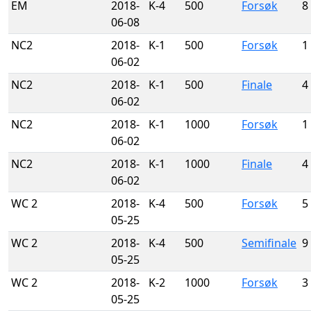
EM
2018-
K-4
500
Forsøk
8
06-08
NC2
2018-
K-1
500
Forsøk
1
06-02
NC2
2018-
K-1
500
Finale
4
06-02
NC2
2018-
K-1
1000
Forsøk
1
06-02
NC2
2018-
K-1
1000
Finale
4
06-02
WC 2
2018-
K-4
500
Forsøk
5
05-25
WC 2
2018-
K-4
500
Semifinale
9
05-25
WC 2
2018-
K-2
1000
Forsøk
3
05-25