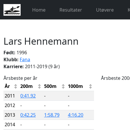
Home
Resultater
Utøvere
Lars Hennemann
Født:
1996
Klubb:
Fana
Karriere:
2011-2019 (9 år)
Årsbeste per år
Årsbeste 20
År
200m
500m
1000m
2011
0:41.92
-
-
2012
-
-
-
2013
0:42.25
1:58.79
4:16.20
2014
-
-
-