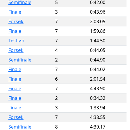
Semifinale
5
0:42.00
Finale
3
0:43.96
Forsøk
7
2:03.05
Finale
7
1:59.86
Testløp
7
1:44.50
Forsøk
4
0:44.05
Semifinale
2
0:44.90
Finale
7
0:44.02
Finale
6
2:01.54
Finale
7
4:43.90
Finale
2
0:34.32
Finale
3
1:33.94
Forsøk
7
4:38.55
Semifinale
8
4:39.17