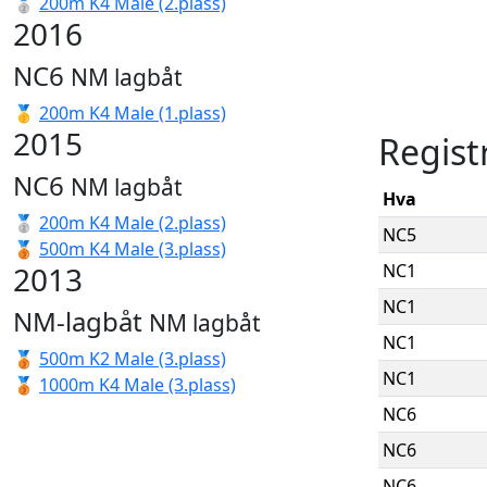
🥈
200m K4 Male (2.plass)
2016
NC6
NM lagbåt
🥇
200m K4 Male (1.plass)
2015
Regist
NC6
NM lagbåt
Hva
🥈
200m K4 Male (2.plass)
NC5
🥉
500m K4 Male (3.plass)
2013
NC1
NC1
NM-lagbåt
NM lagbåt
NC1
🥉
500m K2 Male (3.plass)
NC1
🥉
1000m K4 Male (3.plass)
NC6
NC6
NC6