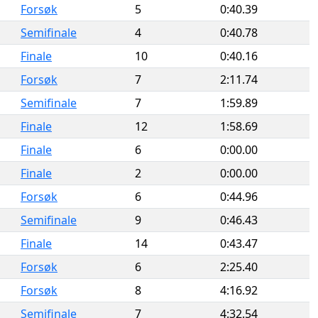
Forsøk
5
0:40.39
Semifinale
4
0:40.78
Finale
10
0:40.16
Forsøk
7
2:11.74
Semifinale
7
1:59.89
Finale
12
1:58.69
Finale
6
0:00.00
Finale
2
0:00.00
Forsøk
6
0:44.96
Semifinale
9
0:46.43
Finale
14
0:43.47
Forsøk
6
2:25.40
Forsøk
8
4:16.92
Semifinale
7
4:32.54