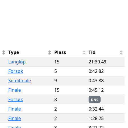
Type
Plass
Tid
Langløp
15
21:30.49
Forsøk
5
0:42.82
Semifinale
9
0:43.88
Finale
15
0:45.12
Forsøk
8
DNS
Finale
2
0:32.44
Finale
2
1:28.25
Finale
3
3:21.72