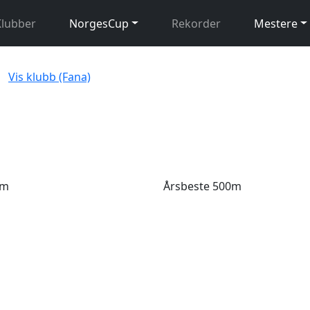
Klubber
NorgesCup
Rekorder
Mestere
Vis klubb (Fana)
0m
Årsbeste 500m