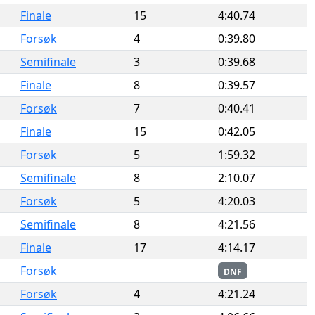
Finale
15
4:40.74
Forsøk
4
0:39.80
Semifinale
3
0:39.68
Finale
8
0:39.57
Forsøk
7
0:40.41
Finale
15
0:42.05
Forsøk
5
1:59.32
Semifinale
8
2:10.07
Forsøk
5
4:20.03
Semifinale
8
4:21.56
Finale
17
4:14.17
Forsøk
DNF
Forsøk
4
4:21.24