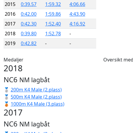
2015
0:39.57
1:59.32
4:06.66
2016
0:42.00
1:59.86
4:43.90
2017
0:42.30
1:52.40
4:16.92
2018
0:39.80
1:52.78
-
2019
0:42.82
-
-
Medaljer
Oversikt med
2018
NC6
NM lagbåt
🥈
200m K4 Male (2.plass)
🥈
500m K4 Male (2.plass)
🥉
1000m K4 Male (3.plass)
2017
NC6
NM lagbåt