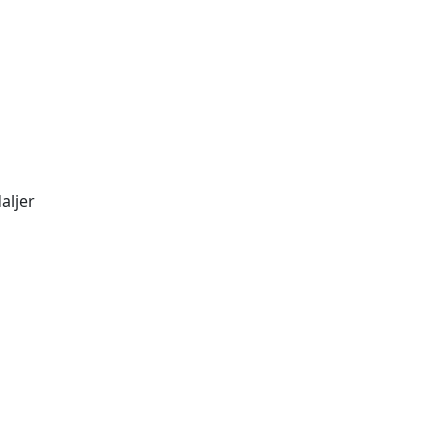
aljer