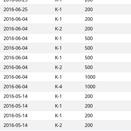
2016-06-25
K-1
200
2016-06-04
K-1
200
2016-06-04
K-2
200
2016-06-04
K-1
500
2016-06-04
K-1
500
2016-06-04
K-1
500
2016-06-04
K-2
500
2016-06-04
K-1
1000
2016-06-04
K-4
1000
2016-05-14
K-1
200
2016-05-14
K-1
200
2016-05-14
K-1
200
2016-05-14
K-2
200