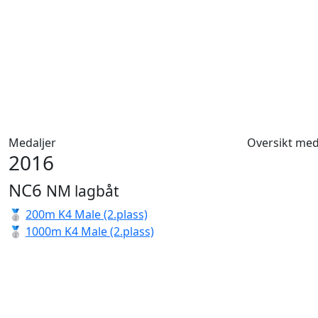
Medaljer
Oversikt med
2016
NC6
NM lagbåt
🥈
200m K4 Male (2.plass)
🥈
1000m K4 Male (2.plass)