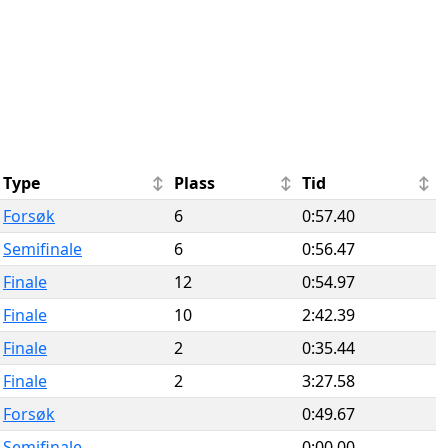
Type
Plass
Tid
Forsøk
6
0:57.40
Semifinale
6
0:56.47
Finale
12
0:54.97
Finale
10
2:42.39
Finale
2
0:35.44
Finale
2
3:27.58
Forsøk
0:49.67
Semifinale
0:00.00