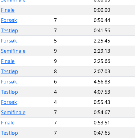
Finale
0:00.00
Forsøk
7
0:50.44
Testløp
7
0:41.56
Forsøk
5
2:25.45
Semifinale
9
2:29.13
Finale
9
2:25.66
Testløp
8
2:07.03
Forsøk
6
4:56.83
Testløp
4
4:07.53
Forsøk
4
0:55.43
Semifinale
7
0:54.67
Finale
7
0:53.51
Testløp
7
0:47.65