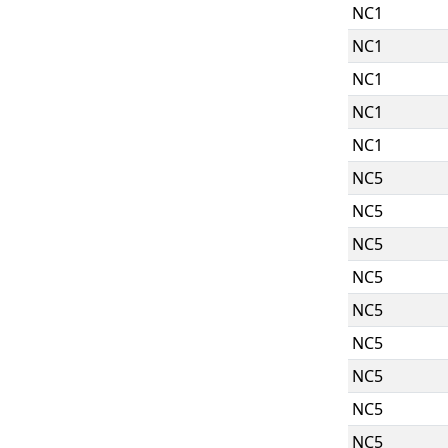
NC1
NC1
NC1
NC1
NC1
NC5
NC5
NC5
NC5
NC5
NC5
NC5
NC5
NC5