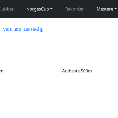
Klubber
NorgesCup
Rekorder
Mestere
Vis klubb (Laksevåg)
0m
Årsbeste 500m