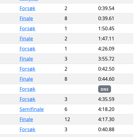
Forsøk
2
0:39.54
Finale
8
0:39.61
Forsøk
1
1:50.45
Finale
2
1:47.11
Forsøk
1
4:26.09
Finale
3
3:55.72
Forsøk
2
0:42.50
Finale
8
0:44.60
Forsøk
DNS
Forsøk
3
4:35.59
Semifinale
6
4:18.20
Finale
12
4:17.30
Forsøk
3
0:40.88