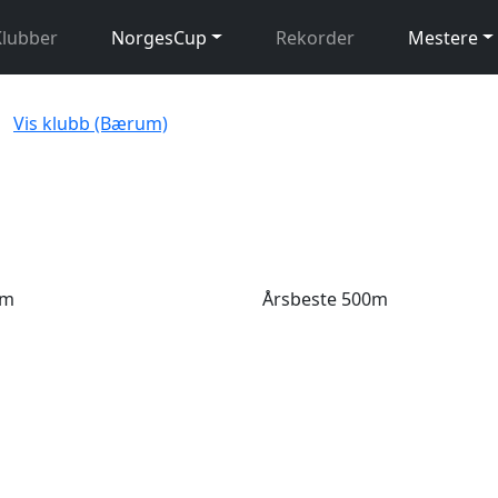
Klubber
NorgesCup
Rekorder
Mestere
Vis klubb (Bærum)
0m
Årsbeste 500m