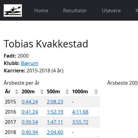
Home
Resultater
Utøvere
Tobias Kvakkestad
Født:
2000
Klubb:
Bærum
Karriere:
2015-2018 (4 år)
Årsbeste per år
Årsbeste 20
År
200m
500m
1000m
2015
0:44.24
2:08.23
-
2016
0:41.24
1:52.19
4:11.68
2017
0:39.54
1:47.11
3:55.72
2018
0:40.94
2:04.60
-