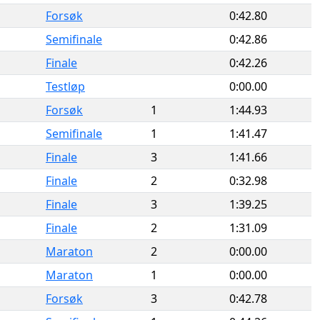
Forsøk
0:42.80
Semifinale
0:42.86
Finale
0:42.26
Testløp
0:00.00
Forsøk
1
1:44.93
Semifinale
1
1:41.47
Finale
3
1:41.66
Finale
2
0:32.98
Finale
3
1:39.25
Finale
2
1:31.09
Maraton
2
0:00.00
Maraton
1
0:00.00
Forsøk
3
0:42.78