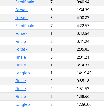
Semifinale
7
0:40.94
Forsøk
6
1:54.39
Forsøk
5
4:00.83
Semifinale
7
4:22.57
Forsøk
1
0:42.54
Finale
2
0:41.24
Forsøk
1
2:05.83
Finale
5
2:01.21
Finale
1
3:14.37
Langløp
1
14:19.40
Finale
2
0:35.18
Finale
2
1:51.53
Finale
2
1:38.66
Langløp
2
12:50.00