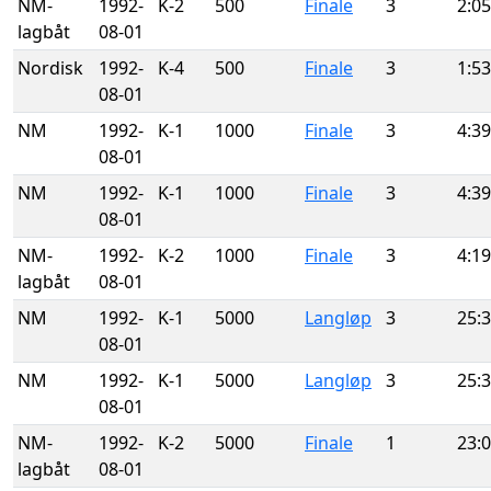
NM-
1992-
K-2
500
Finale
3
2:05
lagbåt
08-01
Nordisk
1992-
K-4
500
Finale
3
1:53
08-01
NM
1992-
K-1
1000
Finale
3
4:39
08-01
NM
1992-
K-1
1000
Finale
3
4:39
08-01
NM-
1992-
K-2
1000
Finale
3
4:19
lagbåt
08-01
NM
1992-
K-1
5000
Langløp
3
25:3
08-01
NM
1992-
K-1
5000
Langløp
3
25:3
08-01
NM-
1992-
K-2
5000
Finale
1
23:0
lagbåt
08-01