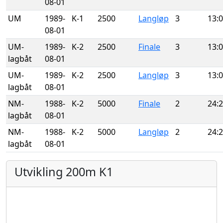
08-01
UM
1989-
K-1
2500
Langløp
3
13:0
08-01
UM-
1989-
K-2
2500
Finale
3
13:0
lagbåt
08-01
UM-
1989-
K-2
2500
Langløp
3
13:0
lagbåt
08-01
NM-
1988-
K-2
5000
Finale
2
24:2
lagbåt
08-01
NM-
1988-
K-2
5000
Langløp
2
24:2
lagbåt
08-01
Utvikling 200m K1