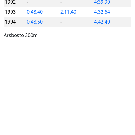
1992
-
-
4:39.90
1993
0:48.40
2:11.40
4:32.64
1994
0:48.50
-
4:42.40
Årsbeste 200m