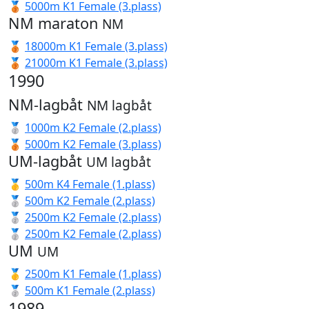
🥉
5000m K1 Female (3.plass)
NM maraton
NM
🥉
18000m K1 Female (3.plass)
🥉
21000m K1 Female (3.plass)
1990
NM-lagbåt
NM lagbåt
🥈
1000m K2 Female (2.plass)
🥉
5000m K2 Female (3.plass)
UM-lagbåt
UM lagbåt
🥇
500m K4 Female (1.plass)
🥈
500m K2 Female (2.plass)
🥈
2500m K2 Female (2.plass)
🥈
2500m K2 Female (2.plass)
UM
UM
🥇
2500m K1 Female (1.plass)
🥈
500m K1 Female (2.plass)
1989