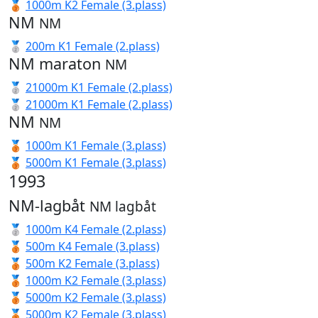
🥉
1000m K2 Female (3.plass)
NM
NM
🥈
200m K1 Female (2.plass)
NM maraton
NM
🥈
21000m K1 Female (2.plass)
🥈
21000m K1 Female (2.plass)
NM
NM
🥉
1000m K1 Female (3.plass)
🥉
5000m K1 Female (3.plass)
1993
NM-lagbåt
NM lagbåt
🥈
1000m K4 Female (2.plass)
🥉
500m K4 Female (3.plass)
🥉
500m K2 Female (3.plass)
🥉
1000m K2 Female (3.plass)
🥉
5000m K2 Female (3.plass)
🥉
5000m K2 Female (3.plass)