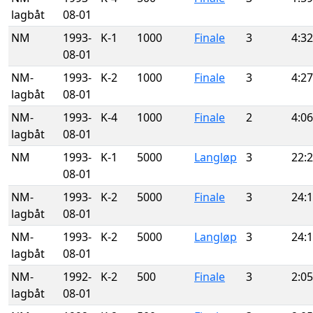
lagbåt
08-01
NM
1993-
K-1
1000
Finale
3
4:32
08-01
NM-
1993-
K-2
1000
Finale
3
4:27
lagbåt
08-01
NM-
1993-
K-4
1000
Finale
2
4:06
lagbåt
08-01
NM
1993-
K-1
5000
Langløp
3
22:2
08-01
NM-
1993-
K-2
5000
Finale
3
24:1
lagbåt
08-01
NM-
1993-
K-2
5000
Langløp
3
24:1
lagbåt
08-01
NM-
1992-
K-2
500
Finale
3
2:05
lagbåt
08-01