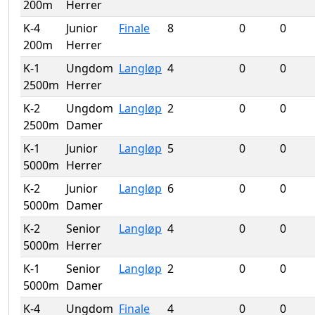
200m
Herrer
K-4
Junior
Finale
8
0
0
200m
Herrer
K-1
Ungdom
Langløp
4
0
0
2500m
Herrer
K-2
Ungdom
Langløp
2
0
0
2500m
Damer
K-1
Junior
Langløp
5
0
0
5000m
Herrer
K-2
Junior
Langløp
6
0
0
5000m
Damer
K-2
Senior
Langløp
4
0
0
5000m
Herrer
K-1
Senior
Langløp
2
0
0
5000m
Damer
K-4
Ungdom
Finale
4
0
0