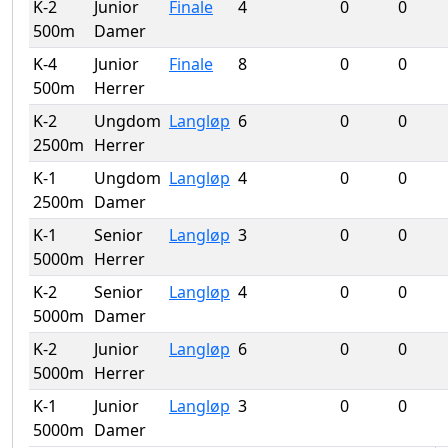
K-2
Junior
Finale
4
0
0
500m
Damer
K-4
Junior
Finale
8
0
0
500m
Herrer
K-2
Ungdom
Langløp
6
0
0
2500m
Herrer
K-1
Ungdom
Langløp
4
0
0
2500m
Damer
K-1
Senior
Langløp
3
0
0
5000m
Herrer
K-2
Senior
Langløp
4
0
0
5000m
Damer
K-2
Junior
Langløp
6
0
0
5000m
Herrer
K-1
Junior
Langløp
3
0
0
5000m
Damer