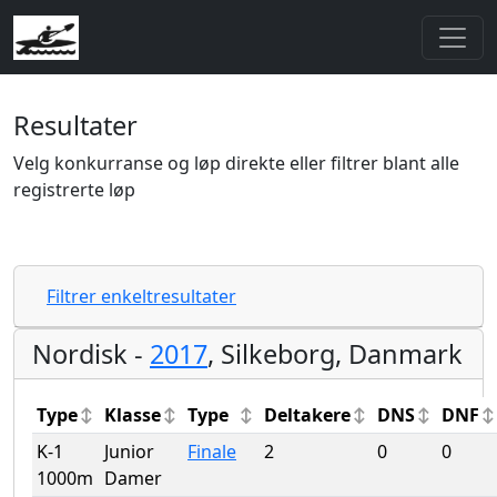
Resultater
Velg konkurranse og løp direkte eller filtrer blant alle
registrerte løp
Filtrer enkeltresultater
Nordisk -
2017
, Silkeborg, Danmark
Type
Klasse
Type
Deltakere
DNS
DNF
K-1
Junior
Finale
2
0
0
1000m
Damer