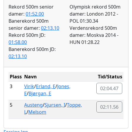
Rekord 500m senior
Olympisk rekord 500m
damer:
01:52.00
damer: London 2012 -
Banerekord 500m
POL 01:30.34
senior damer:
02:13.10
Verdensrekord 500m
Rekord 500m JD:
damer: Moskva 2014 -
01:58.00
HUN 01:28.22
Banerekord 500m JD:
02:13.10
Plass
Navn
Tid/Status
3
Virik
/
Erland, E
/
Jones,
02:04.47
E
/
Bjørgan, E
5
Austeng
/
Sjursen, I
/
Toppe,
02:11.56
L
/
Melsom