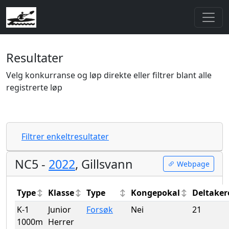
Resultater
Velg konkurranse og løp direkte eller filtrer blant alle
registrerte løp
Filtrer enkeltresultater
NC5 -
2022
, Gillsvann
Webpage
Type
Klasse
Type
Kongepokal
Deltaker
K-1
Junior
Forsøk
Nei
21
1000m
Herrer