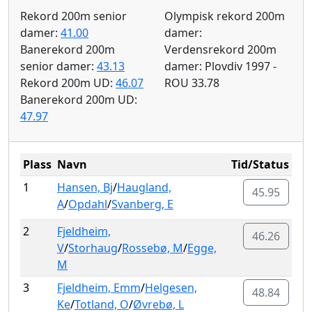
Rekord 200m senior
Olympisk rekord 200m
damer:
41.00
damer:
Banerekord 200m
Verdensrekord 200m
senior damer:
43.13
damer: Plovdiv 1997 -
Rekord 200m UD:
46.07
ROU 33.78
Banerekord 200m UD:
47.97
Plass
Navn
Tid/Status
1
Hansen, Bj
/
Haugland,
45.95
A
/
Opdahl
/
Svanberg, E
2
Fjeldheim,
46.26
V
/
Storhaug
/
Rossebø, M
/
Egge,
M
3
Fjeldheim, Emm
/
Helgesen,
48.84
Ke
/
Totland, O
/
Øvrebø, L