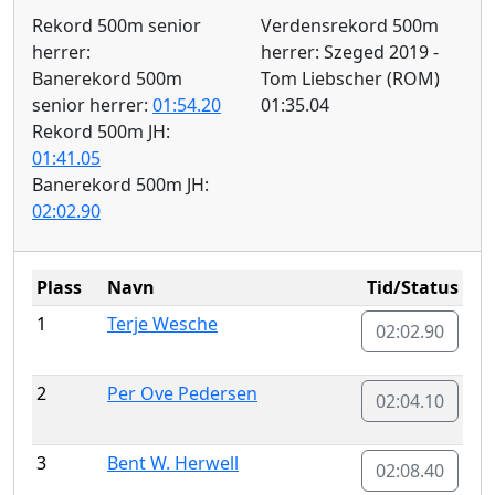
Rekord 500m senior
Verdensrekord 500m
herrer:
herrer: Szeged 2019 -
Banerekord 500m
Tom Liebscher (ROM)
senior herrer:
01:54.20
01:35.04
Rekord 500m JH:
01:41.05
Banerekord 500m JH:
02:02.90
Plass
Navn
Tid/Status
1
Terje Wesche
02:02.90
2
Per Ove Pedersen
02:04.10
3
Bent W. Herwell
02:08.40