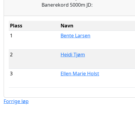
Banerekord 5000m JD:
Plass
Navn
1
Bente Larsen
2
Heidi Tjøm
3
Ellen Marie Holst
Forrige løp