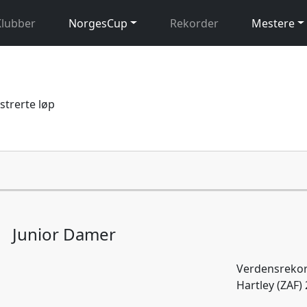
Klubber
NorgesCup
Rekorder
Mestere
istrerte løp
Junior Damer
Verdensrekor
Hartley (ZAF)