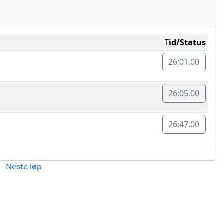
Tid/Status
26:01.00
26:05.00
26:47.00
Neste løp