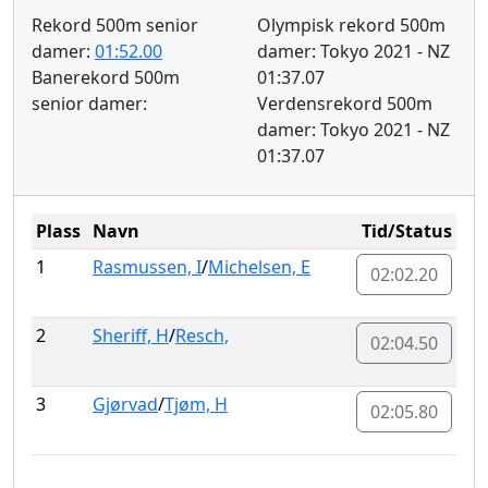
Rekord 500m senior
Olympisk rekord 500m
damer:
01:52.00
damer: Tokyo 2021 - NZ
Banerekord 500m
01:37.07
senior damer:
Verdensrekord 500m
damer: Tokyo 2021 - NZ
01:37.07
Plass
Navn
Tid/Status
1
Rasmussen, I
/
Michelsen, E
02:02.20
2
Sheriff, H
/
Resch,
02:04.50
3
Gjørvad
/
Tjøm, H
02:05.80