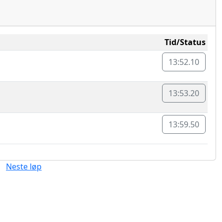
Tid/Status
13:52.10
13:53.20
13:59.50
Neste løp