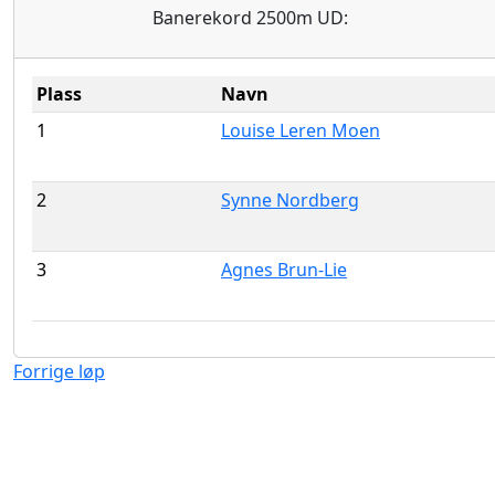
Banerekord 2500m UD:
Plass
Navn
1
Louise Leren Moen
2
Synne Nordberg
3
Agnes Brun-Lie
Forrige løp