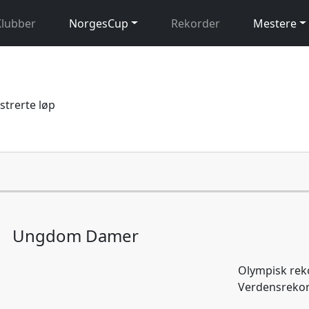
Klubber
NorgesCup
Rekorder
Mestere
istrerte løp
Ungdom Damer
Olympisk re
Verdensreko