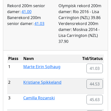
Rekord 200m senior
Olympisk rekord 200m
damer:
41.00
damer: Rio 2016 - Lisa
Banerekord 200m
Carrington (NZL) 39.86
senior damer:
41.03
Verdensrekord 200m
damer: Moskva 2014 -
Lisa Carrington (NZL)
37.90
Plass
Navn
Tid/Status
1
Marte Eirin Solhaug
41.03
2
Kristiane Spikkeland
44.53
3
Camilla Rozanski
45.63