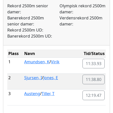
Rekord 2500m senior
Olympisk rekord 2500m
damer:
damer:
Banerekord 2500m
Verdensrekord 2500m
senior damer:
damer:
Rekord 2500m UD:
Banerekord 2500m UD:
Plass
Navn
Tid/Status
1
Amundsen, K
/
Virik
11:33.93
2
Sjursen, I
/
Jones, E
11:38.80
3
Austeng
/
Tiller, T
12:19.47