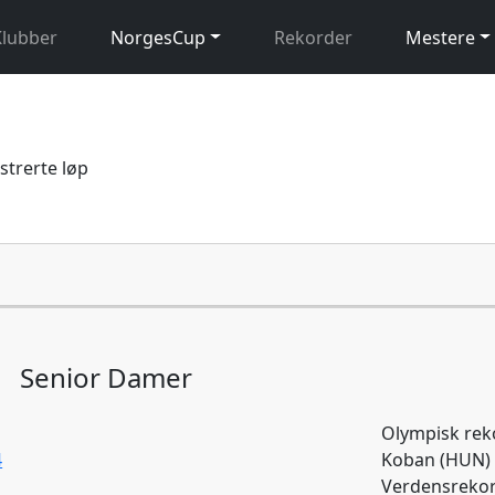
Klubber
NorgesCup
Rekorder
Mestere
istrerte løp
Senior Damer
Olympisk reko
4
Koban (HUN) 
Verdensrekor