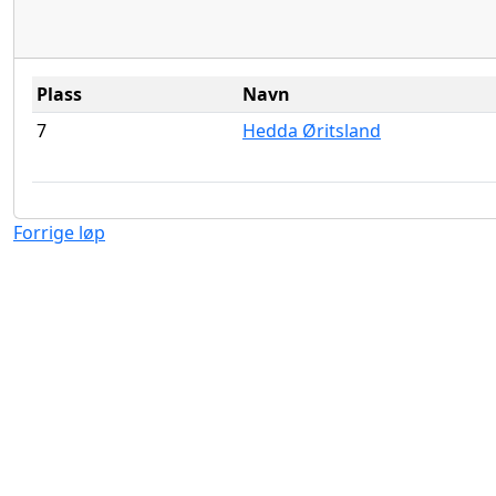
Plass
Navn
7
Hedda Øritsland
Forrige løp