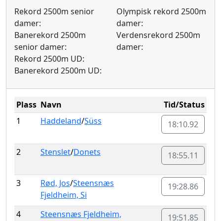
Rekord 2500m senior
Olympisk rekord 2500m
damer:
damer:
Banerekord 2500m
Verdensrekord 2500m
senior damer:
damer:
Rekord 2500m UD:
Banerekord 2500m UD:
Plass
Navn
Tid/Status
1
Haddeland
/
Süss
18:10.92
2
Stenslet
/
Donets
18:55.11
3
Rød, Jos
/
Steensnæs
19:28.86
Fjeldheim, Si
4
Steensnæs Fjeldheim,
19:51.85