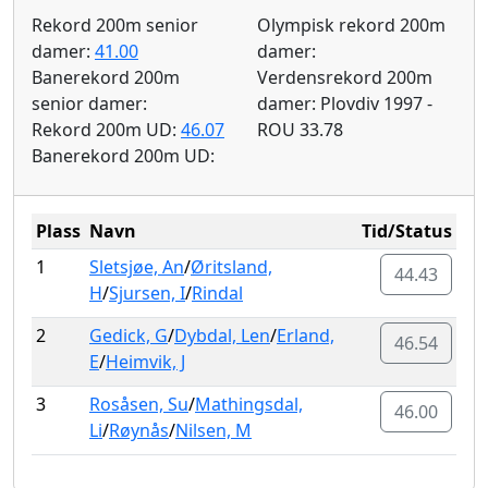
Rekord 200m senior
Olympisk rekord 200m
damer:
41.00
damer:
Banerekord 200m
Verdensrekord 200m
senior damer:
damer: Plovdiv 1997 -
Rekord 200m UD:
46.07
ROU 33.78
Banerekord 200m UD:
Plass
Navn
Tid/Status
1
Sletsjøe, An
/
Øritsland,
44.43
H
/
Sjursen, I
/
Rindal
2
Gedick, G
/
Dybdal, Len
/
Erland,
46.54
E
/
Heimvik, J
3
Rosåsen, Su
/
Mathingsdal,
46.00
Li
/
Røynås
/
Nilsen, M