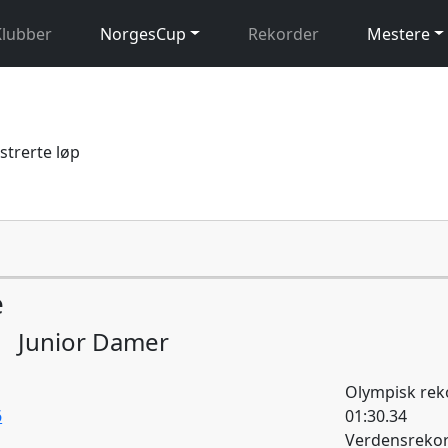
Klubber
NorgesCup
Rekorder
Mestere
istrerte løp
e
Junior Damer
Olympisk rek
6
01:30.34
Verdensreko