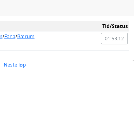
Tid/Status
m
/
Fana
/
Bærum
01:53.12
Neste løp