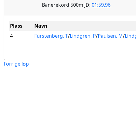
Banerekord 500m JD:
01:59.96
Plass
Navn
4
Fürstenberg, T
/
Lindgren, P
/
Paulsen, M
/
Lind
Forrige løp