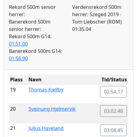
Rekord 500m senior
Verdensrekord 500m
herrer:
herrer: Szeged 2019 -
Banerekord 500m
Tom Liebscher (ROM)
senior herrer:
01:35.04
Rekord 500m G14:
01:51.00
Banerekord 500m G14:
01:56.90
Plass
Navn
Tid/Status
19
Thomas Kjellby
02:54.17
20
Sveinung Hjelmervik
03:02.48
21
Julius Haveland
03:08.45