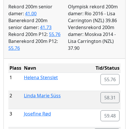
Rekord 200m senior
Olympisk rekord 200m
damer:
41.00
damer: Rio 2016 - Lisa
Banerekord 200m
Carrington (NZL) 39.86
senior damer:
41.73
Verdensrekord 200m
Rekord 200m P12:
55.76
damer: Moskva 2014 -
Banerekord 200m P12:
Lisa Carrington (NZL)
55.76
37.90
Plass
Navn
Tid/Status
1
Helena Stenslet
55.76
2
Linda Marie Süss
58.31
3
Josefine Rød
59.48