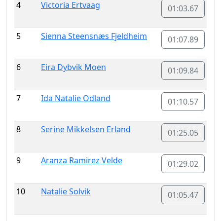
4
Victoria Ertvaag
01:03.67
5
Sienna Steensnæs Fjeldheim
01:07.89
6
Eira Dybvik Moen
01:09.84
7
Ida Natalie Odland
01:10.57
8
Serine Mikkelsen Erland
01:25.05
9
Aranza Ramirez Velde
01:29.02
10
Natalie Solvik
01:05.47