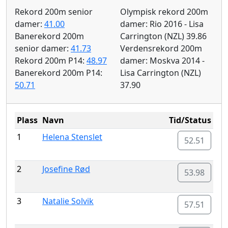
Rekord 200m senior
Olympisk rekord 200m
damer:
41.00
damer: Rio 2016 - Lisa
Banerekord 200m
Carrington (NZL) 39.86
senior damer:
41.73
Verdensrekord 200m
Rekord 200m P14:
48.97
damer: Moskva 2014 -
Banerekord 200m P14:
Lisa Carrington (NZL)
50.71
37.90
Plass
Navn
Tid/Status
1
Helena Stenslet
52.51
2
Josefine Rød
53.98
3
Natalie Solvik
57.51