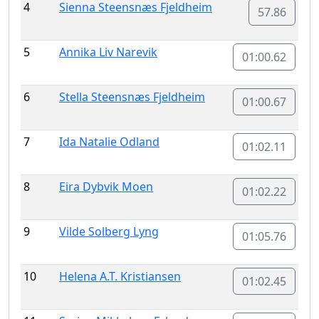
4
Sienna Steensnæs Fjeldheim
57.86
5
Annika Liv Narevik
01:00.62
6
Stella Steensnæs Fjeldheim
01:00.67
7
Ida Natalie Odland
01:02.11
8
Eira Dybvik Moen
01:02.22
9
Vilde Solberg Lyng
01:05.76
10
Helena A.T. Kristiansen
01:02.45