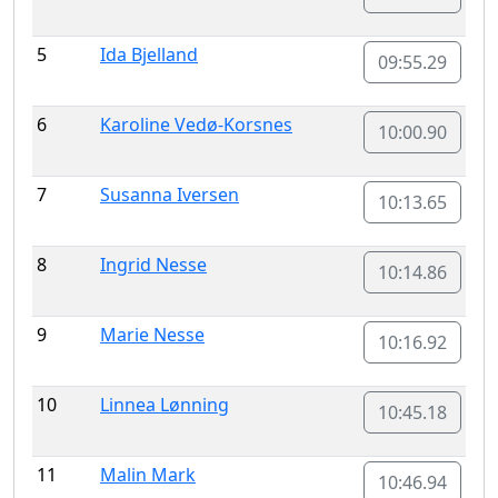
5
Ida Bjelland
09:55.29
6
Karoline Vedø-Korsnes
10:00.90
7
Susanna Iversen
10:13.65
8
Ingrid Nesse
10:14.86
9
Marie Nesse
10:16.92
10
Linnea Lønning
10:45.18
11
Malin Mark
10:46.94