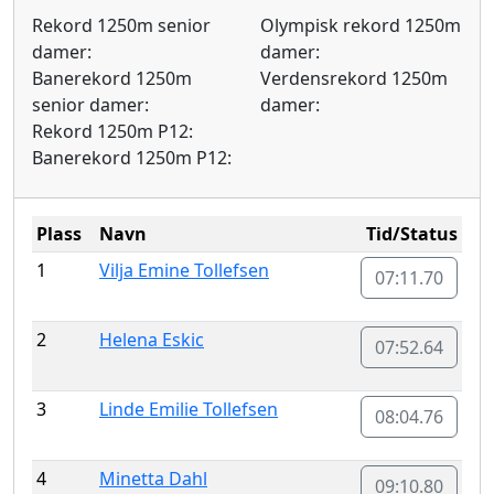
Rekord 1250m senior
Olympisk rekord 1250m
damer:
damer:
Banerekord 1250m
Verdensrekord 1250m
senior damer:
damer:
Rekord 1250m P12:
Banerekord 1250m P12:
Plass
Navn
Tid/Status
1
Vilja Emine Tollefsen
07:11.70
2
Helena Eskic
07:52.64
3
Linde Emilie Tollefsen
08:04.76
4
Minetta Dahl
09:10.80