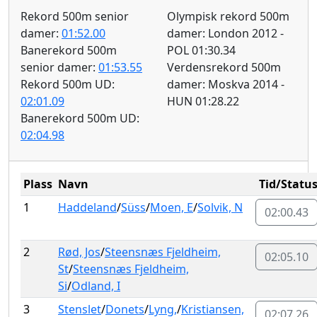
Rekord 500m senior
Olympisk rekord 500m
damer:
01:52.00
damer: London 2012 -
Banerekord 500m
POL 01:30.34
senior damer:
01:53.55
Verdensrekord 500m
Rekord 500m UD:
damer: Moskva 2014 -
02:01.09
HUN 01:28.22
Banerekord 500m UD:
02:04.98
Plass
Navn
Tid/Statu
1
Haddeland
/
Süss
/
Moen, E
/
Solvik, N
02:00.43
2
Rød, Jos
/
Steensnæs Fjeldheim,
02:05.10
St
/
Steensnæs Fjeldheim,
Si
/
Odland, I
3
Stenslet
/
Donets
/
Lyng,
/
Kristiansen,
02:07.26