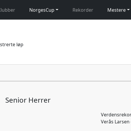
Klubber
NorgesCup
Rekorder
Mestere
istrerte løp
Senior Herrer
Verdensrekor
Verås Larsen 