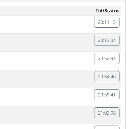
Tid/Status
20:11.15
20:13.04
20:52.94
20:54.46
20:59.41
21:02.08