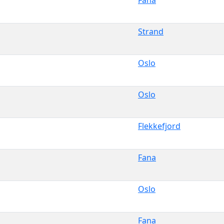
Strand
Oslo
Oslo
Flekkefjord
Fana
Oslo
Fana