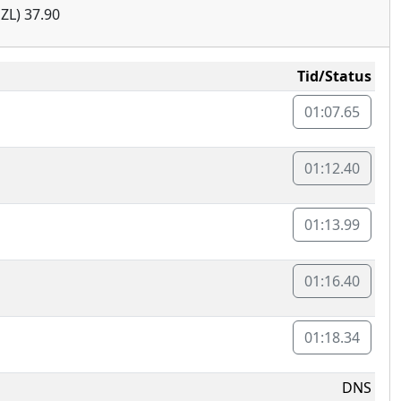
ZL) 37.90
Tid/Status
01:07.65
01:12.40
01:13.99
01:16.40
01:18.34
DNS