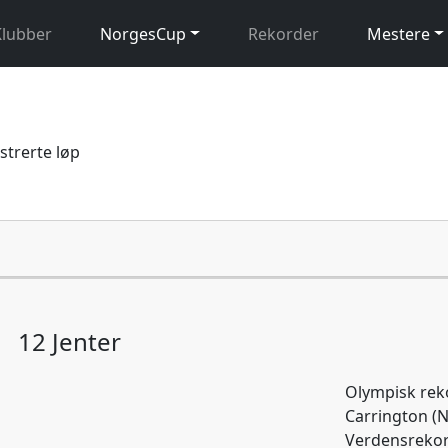
Klubber
NorgesCup
Rekorder
Mestere
istrerte løp
12 Jenter
Olympisk rek
Carrington (N
Verdensrekor