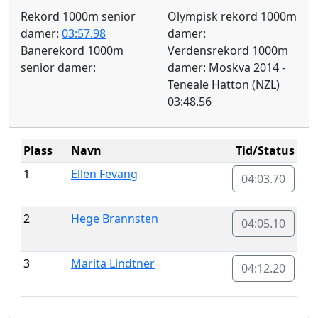
Rekord 1000m senior
Olympisk rekord 1000m
damer:
03:57.98
damer:
Banerekord 1000m
Verdensrekord 1000m
senior damer:
damer: Moskva 2014 -
Teneale Hatton (NZL)
03:48.56
Plass
Navn
Tid/Status
1
Ellen Fevang
04:03.70
2
Hege Brannsten
04:05.10
3
Marita Lindtner
04:12.20