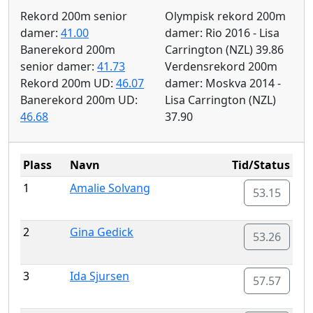
Rekord 200m senior
Olympisk rekord 200m
damer:
41.00
damer: Rio 2016 - Lisa
Banerekord 200m
Carrington (NZL) 39.86
senior damer:
41.73
Verdensrekord 200m
Rekord 200m UD:
46.07
damer: Moskva 2014 -
Banerekord 200m UD:
Lisa Carrington (NZL)
46.68
37.90
Plass
Navn
Tid/Status
1
Amalie Solvang
53.15
2
Gina Gedick
53.26
3
Ida Sjursen
57.57