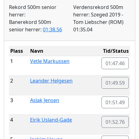
Rekord 500m senior
Verdensrekord 500m
herrer:
herrer: Szeged 2019 -
Banerekord 500m
Tom Liebscher (ROM)
senior herrer:
01:38.56
01:35.04
Plass
Navn
Tid/Status
1
Vetle Markussen
01:47.46
2
Leander Helgesen
01:49.59
3
Aslak Jensen
01:51.49
4
Eirik Usland-Gade
01:52.76