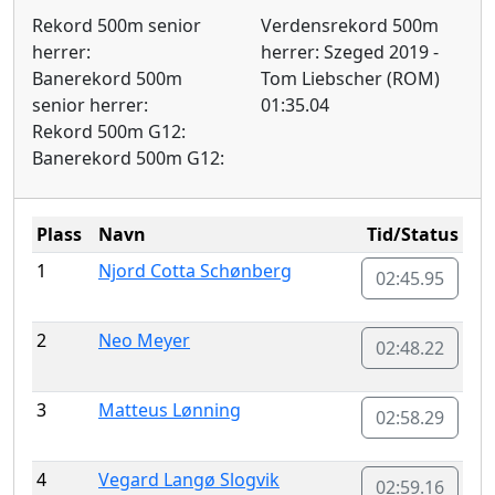
Rekord 500m senior
Verdensrekord 500m
herrer:
herrer: Szeged 2019 -
Banerekord 500m
Tom Liebscher (ROM)
senior herrer:
01:35.04
Rekord 500m G12:
Banerekord 500m G12:
Plass
Navn
Tid/Status
1
Njord Cotta Schønberg
02:45.95
2
Neo Meyer
02:48.22
3
Matteus Lønning
02:58.29
4
Vegard Langø Slogvik
02:59.16