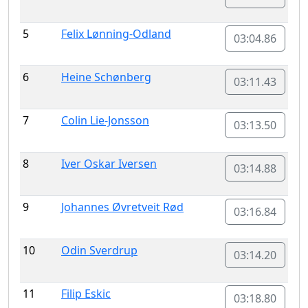
5
Felix Lønning-Odland
03:04.86
6
Heine Schønberg
03:11.43
7
Colin Lie-Jonsson
03:13.50
8
Iver Oskar Iversen
03:14.88
9
Johannes Øvretveit Rød
03:16.84
10
Odin Sverdrup
03:14.20
11
Filip Eskic
03:18.80