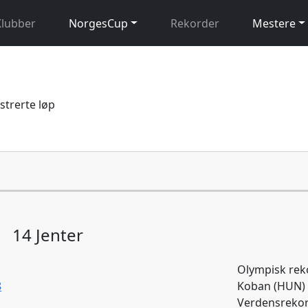
Klubber
NorgesCup
Rekorder
Mestere
istrerte løp
14 Jenter
Olympisk reko
8
Koban (HUN) 
Verdensrekor