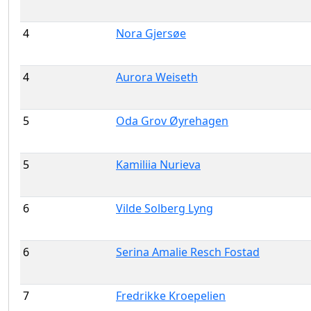
4
Nora Gjersøe
4
Aurora Weiseth
5
Oda Grov Øyrehagen
5
Kamiliia Nurieva
6
Vilde Solberg Lyng
6
Serina Amalie Resch Fostad
7
Fredrikke Kroepelien