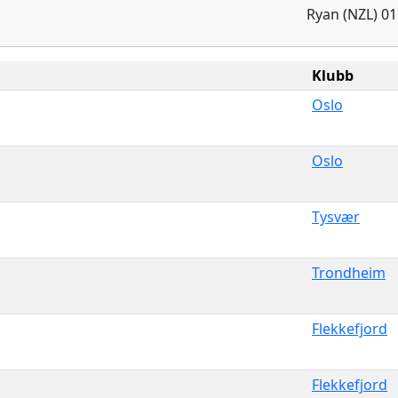
Ryan (NZL) 01
Klubb
Oslo
Oslo
Tysvær
Trondheim
Flekkefjord
Flekkefjord