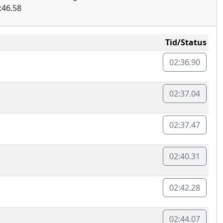
:46.58
Tid/Status
02:36.90
02:37.04
02:37.47
02:40.31
02:42.28
02:44.07