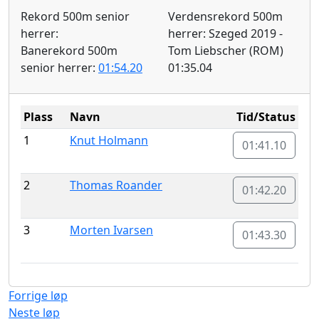
Rekord 500m senior
Verdensrekord 500m
herrer:
herrer: Szeged 2019 -
Banerekord 500m
Tom Liebscher (ROM)
senior herrer:
01:54.20
01:35.04
Plass
Navn
Tid/Status
1
Knut Holmann
01:41.10
2
Thomas Roander
01:42.20
3
Morten Ivarsen
01:43.30
Forrige løp
Neste løp