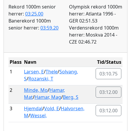
Rekord 1000m senior
Olympisk rekord 1000m
herrer:
03:25.00
herrer: Atlanta 1996 -
Banerekord 1000m
GER 02:51.53
senior herrer:
03:59.20
Verdensrekord 1000m
herrer: Moskva 2014 -
CZE 02:46.72
Plass
Navn
Tid/Status
1
Larsen, E
/
Thele
/
Solvang,
03:10.75
S
/
Rozanski, T
2
Minde, Mo
/
Hamar,
03:12.00
Mat
/
Hamar, Mag
/
Berg, S
3
Hjemdal
/
Vold, E
/
Halvorsen,
03:12.00
M
/
Wessel,