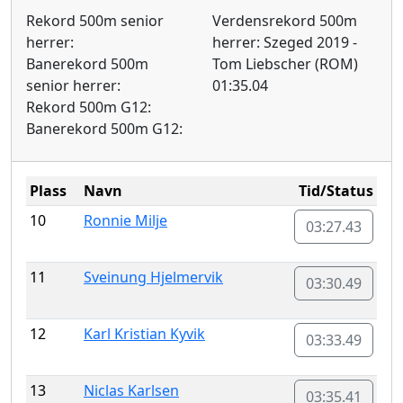
Rekord 500m senior
Verdensrekord 500m
herrer:
herrer: Szeged 2019 -
Banerekord 500m
Tom Liebscher (ROM)
senior herrer:
01:35.04
Rekord 500m G12:
Banerekord 500m G12:
Plass
Navn
Tid/Status
10
Ronnie Milje
03:27.43
11
Sveinung Hjelmervik
03:30.49
12
Karl Kristian Kyvik
03:33.49
13
Niclas Karlsen
03:35.41