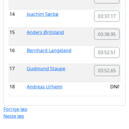
14
Joachim Sørbø
03:37.17
15
Anders Øritsland
03:38.95
16
Bernhard Langeland
03:52.51
17
Gudmund Staupe
03:52.65
18
Andreas Urheim
DNF
Forrige løp
Neste løp